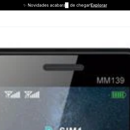
✨ Novidades acabaram de chegar!
✕
Explorar