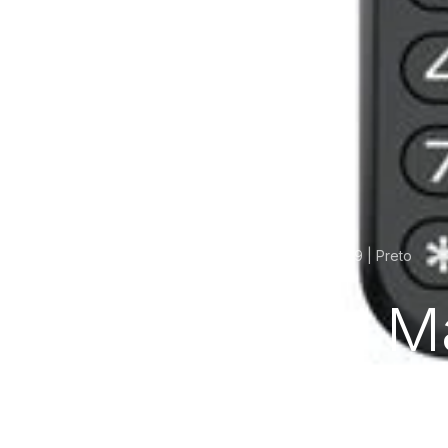
Telemóvel MaxCom MM139 | Preto
Home
Loja
Telemóvel M