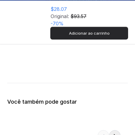
$28.07
Original:
$93.57
-
70
%
Adicionar ao carrinho
Você também pode gostar