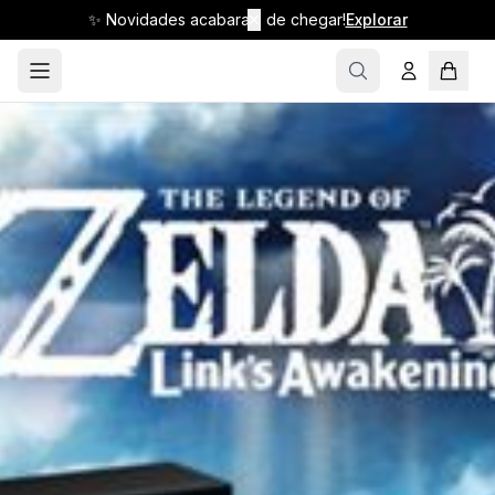
✨ Novidades acabaram de chegar!
✕
Explorar