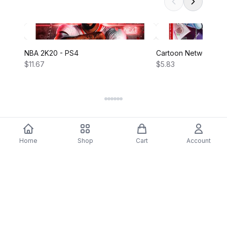
NBA 2K20 - PS4
Cartoon Network Bat
$11.67
$5.83
Home
Shop
Cart
Account
DARTY
Assine nossa newsletter para ofertas exclusivas,
novidades e inspiração de estilo.