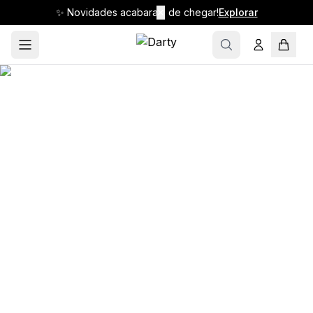
✨ Novidades acabaram de chegar!
✕
Explorar