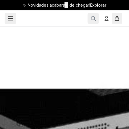
✨ Novidades acabaram de chegar!
✕
Explorar