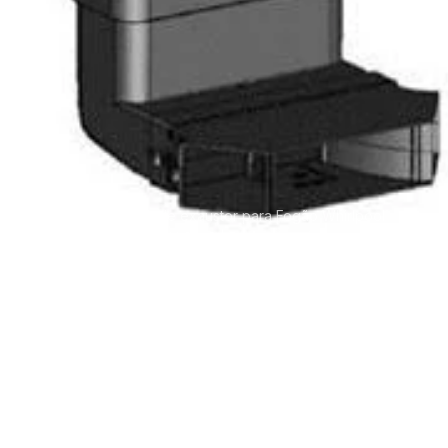
Kit de exaustor para Fogão Whirlpool
Home
Loja
FK VH S - C | Preto
Kit de exaustor para
Fogão Whirlpool FK
VH S - C | Preto