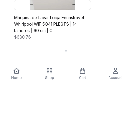
Máquina de Lavar Loiça Encastrável
Whirlpool WIF 5O41 PLEGTS | 14
talheres | 60 cm | C
$680.76
Home
Shop
Cart
Account
DARTY
Assine nossa newsletter para ofertas exclusivas,
novidades e inspiração de estilo.
Assinar