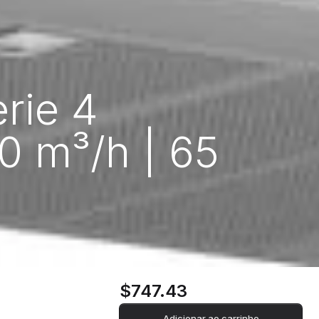
rie 4
 m³/h | 65
$747.43
Adicionar ao carrinho