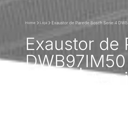
Exaustor de Parede Bosch Serie 4 DWB97
Home
Loja
Exaustor de 
DWB97IM50 |
dB | B | Aço 