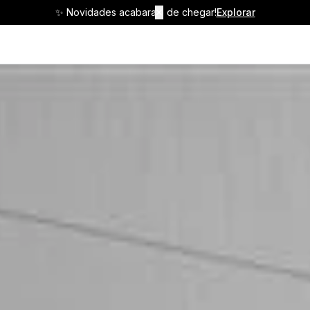
✨ Novidades acabaram de chegar!
✕
Explorar