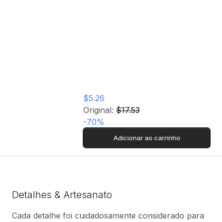
Baseus Crystal
Shine - 100W -
1.2m - Preto
$5.26
Original:
$17.53
-
70
%
Adicionar ao carrinho
Detalhes & Artesanato
Cada detalhe foi cuidadosamente considerado para