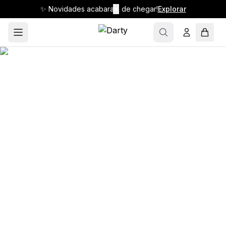
✨ Novidades acabaram de chegar!
✕
Explorar