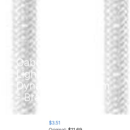
Cabo USB para Lightning Baseus
Home
Loja
Dynamic Series 2m - Branco
Cabo USB para
Lightning Baseus
Dynamic Series 2m
- Branco
$3.51
Original:
$11.69