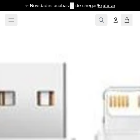
✨ Novidades acabaram de chegar!
✕
Explorar