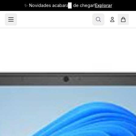
✨ Novidades acabaram de chegar!
✕
Explorar