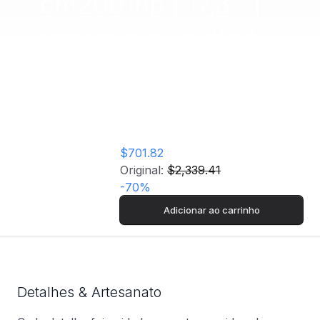
cm2001np | 17,3'' |
GeForce RTX 4060
| i7-13700H | 16GB |
1TB SSD
$701.82
Original:
$2,339.41
-
70
%
Adicionar ao carrinho
Detalhes & Artesanato