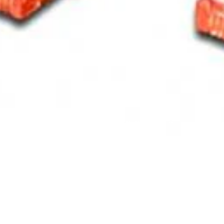
Cabo de Rede Ewent CAT6 U/UTP 2M - 
Home
Loja
Cabo de Red
Preto