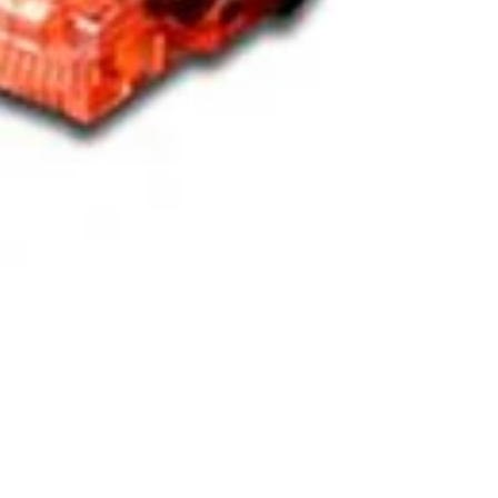
Preto
e Ewent CAT6 U