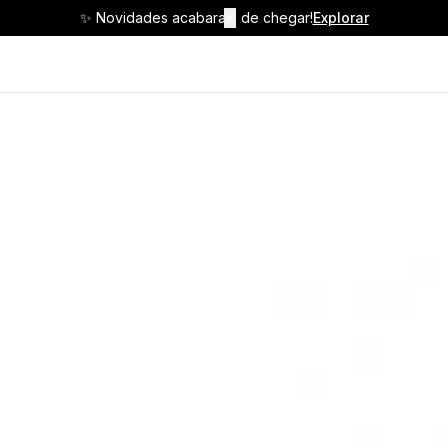
✨ Novidades acabaram de chegar!
✕
Explorar