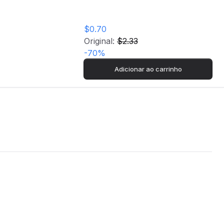
$0.70
Original:
$2.33
-
70
%
Adicionar ao carrinho