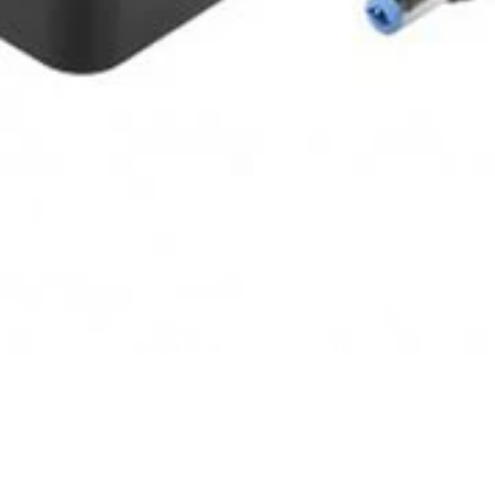
Carregador Ewent Universal 45W -
Home
Loja
Preto
Carregador Ewent
Universal 45W -
Preto