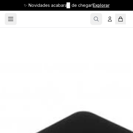
✨ Novidades acabaram de chegar!
✕
Explorar