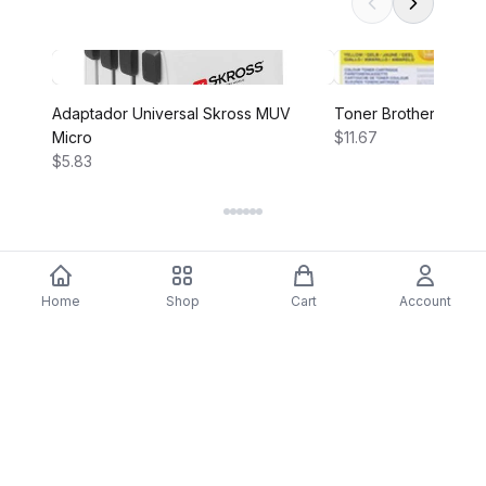
Adaptador Universal Skross MUV
Toner Brother TN-24
Micro
$11.67
$5.83
Home
Shop
Cart
Account
DARTY
Assine nossa newsletter para ofertas exclusivas,
novidades e inspiração de estilo.