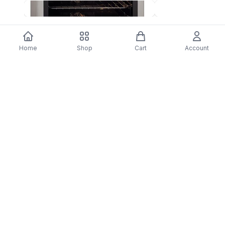
Fogão AEG 47036IU-MN | Elétrico |
Aspirador com Saco
85x59,6x60 cm | 74 L | 4 Zonas | Aço
$84.20
Home
Shop
Cart
Account
inoxidável
$1,110.06
DARTY
Assine nossa newsletter para ofertas exclusivas,
novidades e inspiração de estilo.
Assinar