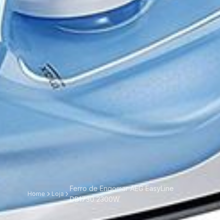
Ferro de Engomar AEG EasyLine
Home
Loja
DB1730 2300W