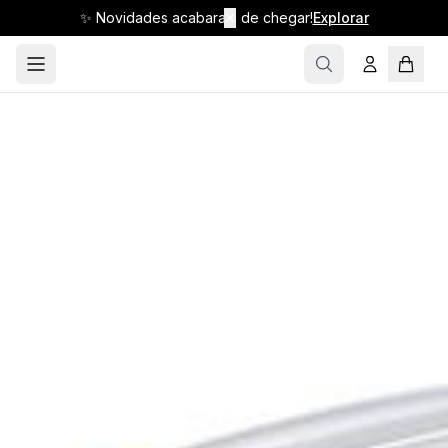
✨ Novidades acabaram de chegar!
✕
Explorar