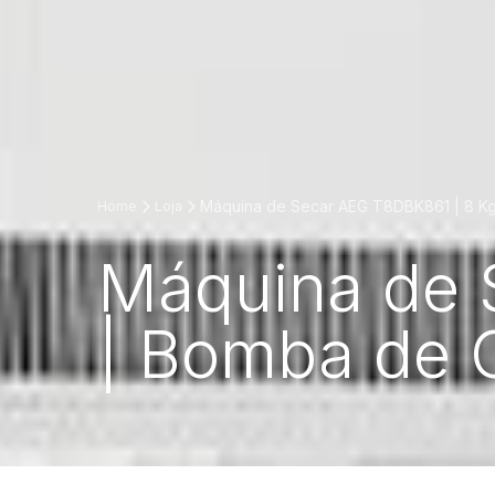
Máquina de Secar AEG T8DBK861 | 8 Kg
Home
Loja
Máquina de 
| Bomba de C