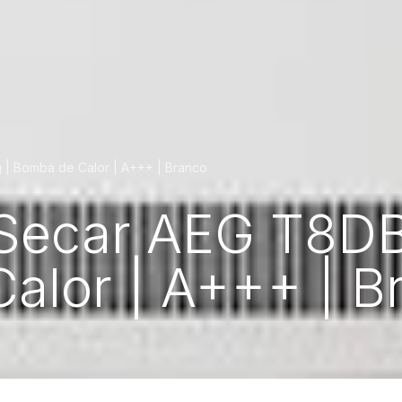
 | Bomba de Calor | A+++ | Branco
Secar AEG T8DB
alor | A+++ | B