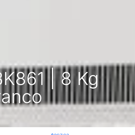
K861 | 8 Kg
ranco