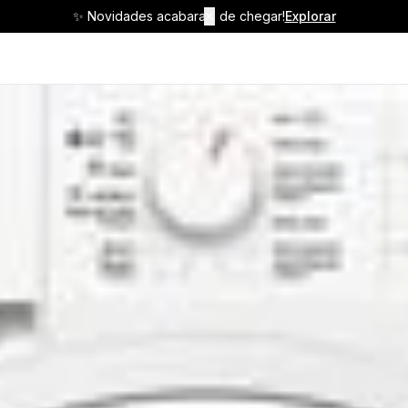
✨ Novidades acabaram de chegar!
✕
Explorar