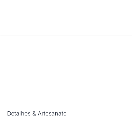
Detalhes & Artesanato
Cada detalhe foi cuidadosamente considerado para lhe