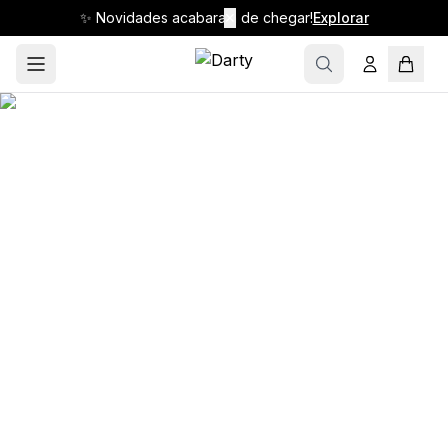
✨ Novidades acabaram de chegar!
✕
Explorar