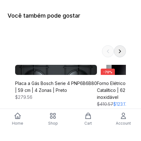
Você também pode gostar
-
70
%
Placa a Gás Bosch Serie 4 PNP6B6B80
Forno Elétrico Bosc
| 59 cm | 4 Zonas | Preto
Catalítico | 62 L | 59
$279.56
inoxidável
$410.57
$123.17
Home
Shop
Cart
Account