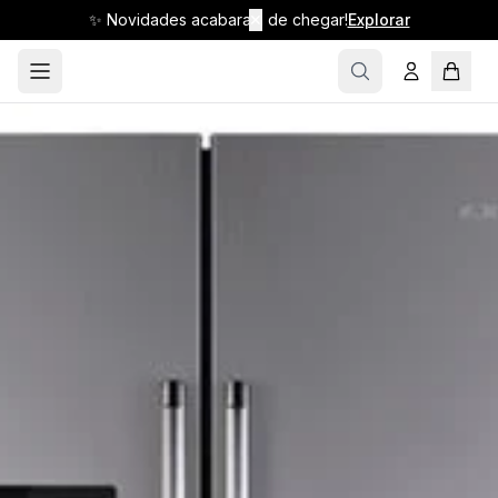
✨ Novidades acabaram de chegar!
✕
Explorar