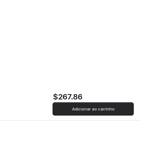
Placa a Gás Indesit PR 642/I(WH) | 60
Home
Loja
cm | 4 Zonas | Branco
Placa a Gás Indesit
PR 642/I(WH) | 60
cm | 4 Zonas |
Branco
$267.86
Adicionar ao carrinho