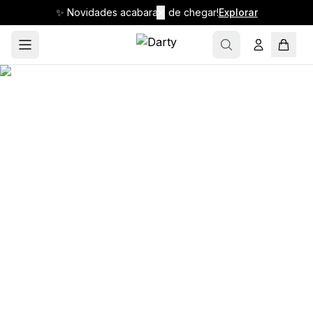
✨ Novidades acabaram de chegar!
✕
Explorar