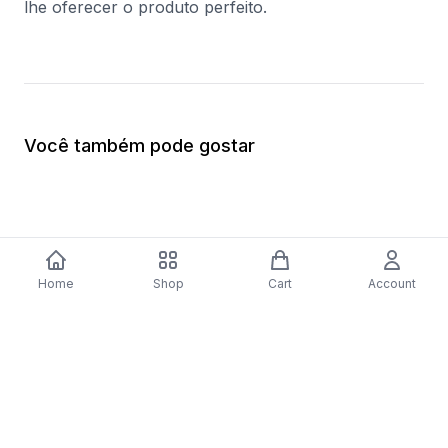
lhe oferecer o produto perfeito.
Você também pode gostar
Home
Shop
Cart
Account
-
70
%
Placa a Gás Bosch Serie 4 PNP6B6B80
Forno Elétrico Bosc
| 59 cm | 4 Zonas | Preto
Catalítico | 62 L | 59
$279.56
inoxidável
$410.57
$123.17