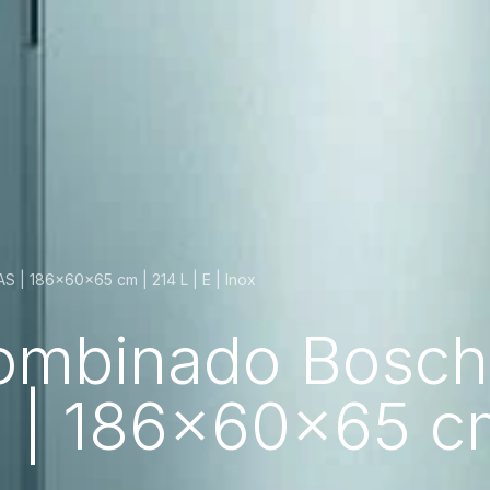
 | 186x60x65 cm | 214 L | E | Inox
Combinado Bosch
| 186x60x65 cm 