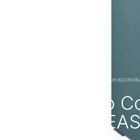
Frigorífico Combinado Bosch KGV36VIEAS
Home
Loja
Frigorífico 
KGV36VIEAS 