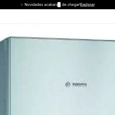
✨ Novidades acabaram de chegar!
✕
Explorar