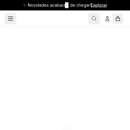
✨ Novidades acabaram de chegar!
✕
Explorar