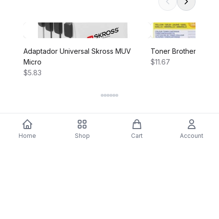
Adaptador Universal Skross MUV
Toner Brother TN-24
Micro
$11.67
$5.83
Home
Shop
Cart
Account
DARTY
Assine nossa newsletter para ofertas exclusivas,
novidades e inspiração de estilo.