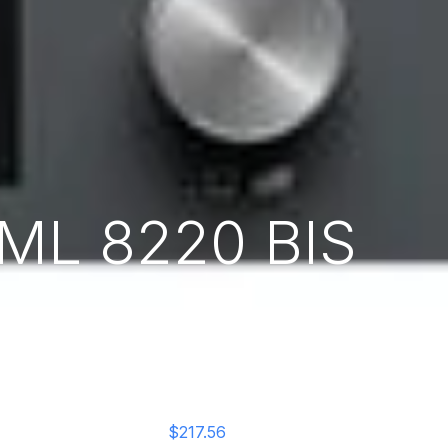
 ML 8220 BIS
$217.56