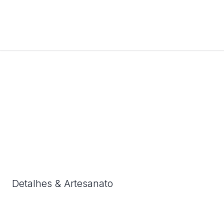
Detalhes & Artesanato
Cada detalhe foi cuidadosamente considerado para lhe
oferecer o produto perfeito.