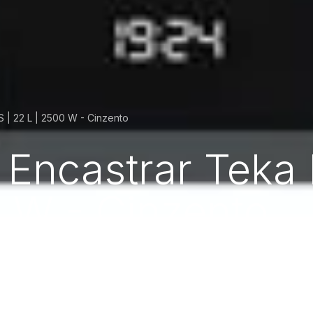
 | 22 L | 2500 W - Cinzento
 Encastrar Teka
0 W - Cinzento