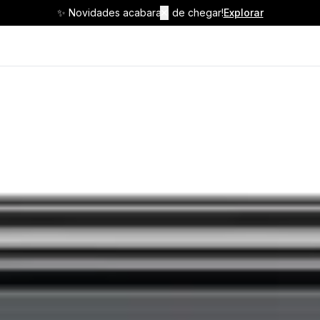
✨ Novidades acabaram de chegar!
✕
Explorar