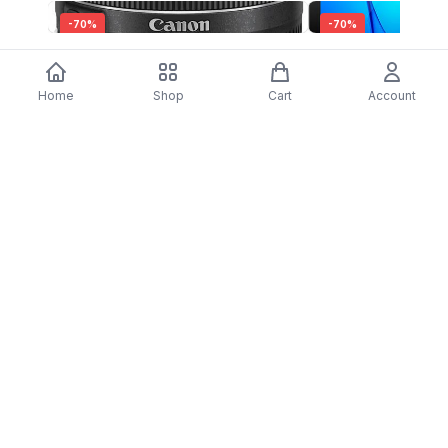
-
70
%
-
70
%
Objetiva Canon EF-S 24mm F2.8 STM
Tablet Huawei Media
$222.23
$66.67
Wi-Fi - Space Gray
Home
Shop
Cart
Account
$23.37
$7.01
DARTY
Assine nossa newsletter para ofertas exclusivas,
novidades e inspiração de estilo.
Assinar