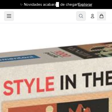
✨ Novidades acabaram de chegar!
✕
Explorar