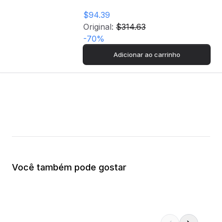
$94.39
Original:
$314.63
-
70
%
Adicionar ao carrinho
Você também pode gostar