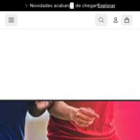
✨ Novidades acabaram de chegar!
✕
Explorar