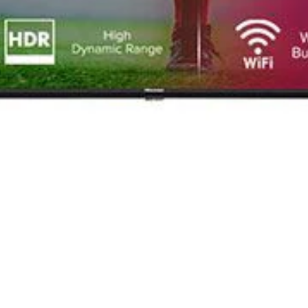
Smart TV Hisense DLED UHD 4K
Home
Loja
50A7100F 127cm
Smart TV Hisense
DLED UHD 4K
50A7100F 127cm