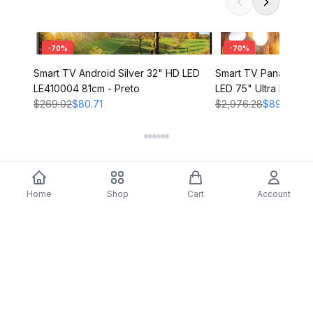
-
70
%
-
70
%
Smart TV Android Silver 32" HD LED
Smart TV Panasoni
LE410004 81cm - Preto
LED 75" Ultra HD 4K
$269.02
$80.71
$2,976.28
$892.88
Home
Shop
Cart
Account
DARTY
Assine nossa newsletter para ofertas exclusivas,
novidades e inspiração de estilo.