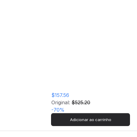
Sony Soundbar HT-G700
Home
Loja
Sony Soundbar HT-
G700
$157.56
Original:
$525.20
-
70
%
Adicionar ao carrinho