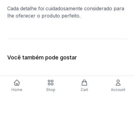
Cada detalhe foi cuidadosamente considerado para
lhe oferecer o produto perfeito.
Você também pode gostar
Home
Shop
Cart
Account
-
70
%
-
70
%
Smart TV Android Silver 32" HD LED
Smart TV Panasoni
LE410004 81cm - Preto
LED 75" Ultra HD 4K