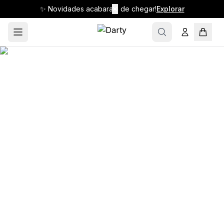
✨ Novidades acabaram de chegar!
✕
Explorar