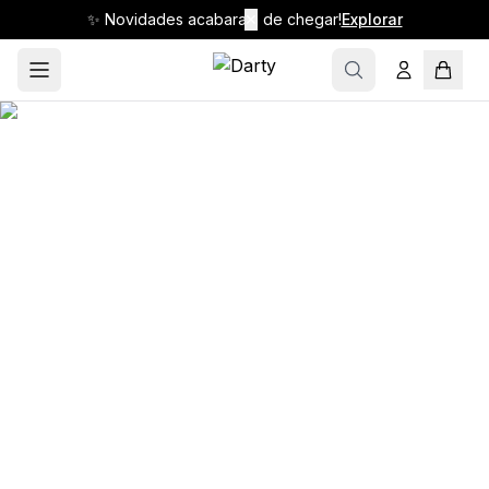
✨ Novidades acabaram de chegar!
✕
Explorar