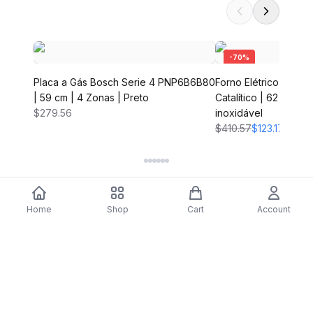
-
70
%
Placa a Gás Bosch Serie 4 PNP6B6B80
Forno Elétrico Bosc
| 59 cm | 4 Zonas | Preto
Catalítico | 62 L | 59
$279.56
inoxidável
$410.57
$123.17
Home
Shop
Cart
Account
DARTY