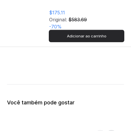
$175.11
Original:
$583.69
-
70
%
Adicionar ao carrinho
Você também pode gostar