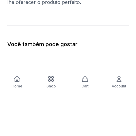
lhe oferecer o produto perfeito.
Você também pode gostar
Home
Shop
Cart
Account
Fogão AEG 47036IU-MN | Elétrico |
Aspirador com Saco
85x59,6x60 cm | 74 L | 4 Zonas | Aço
$84.20
inoxidável
$1,110.06