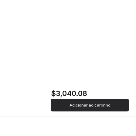
Forno Elétrico AEG BSK999330T | a
Home
Loja
Vapor | 70 L | 59.5 cm | A++ | Preto
Forno Elétrico AEG
BSK999330T | a
Vapor | 70 L | 59.5
cm | A++ | Preto
$3,040.08
Adicionar ao carrinho