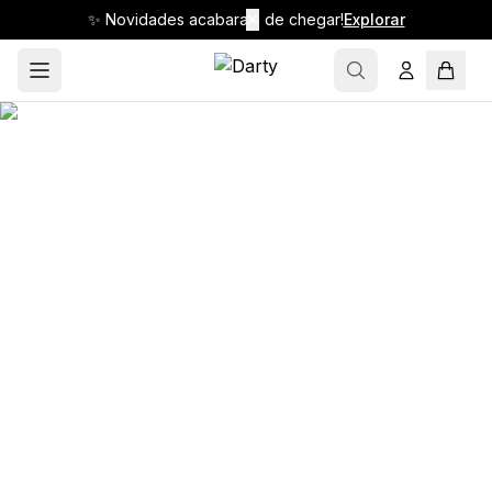
✨ Novidades acabaram de chegar!
✕
Explorar