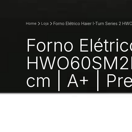
Forno Elétrico Haier I-Turn Series 2 HW
Home
Loja
Forno Elétric
HWO60SM2F3B
cm | A+ | Pr