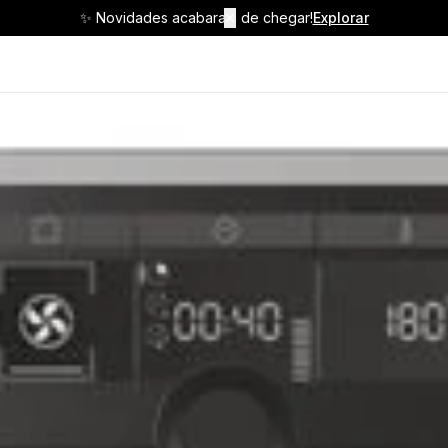
✨ Novidades acabaram de chegar!
✕
Explorar