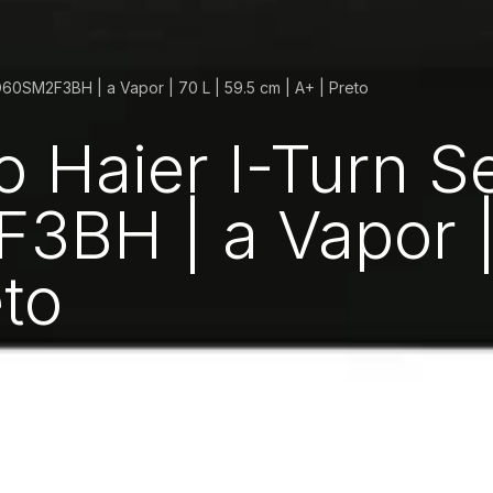
O60SM2F3BH | a Vapor | 70 L | 59.5 cm | A+ | Preto
o Haier I-Turn S
H | a Vapor | 
eto