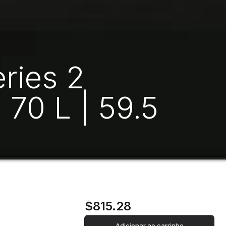
eries 2
70 L | 59.5
$815.28
Adicionar ao carrinho