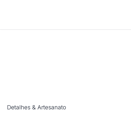
Detalhes & Artesanato
Cada detalhe foi cuidadosamente considerado para lhe
oferecer o produto perfeito.