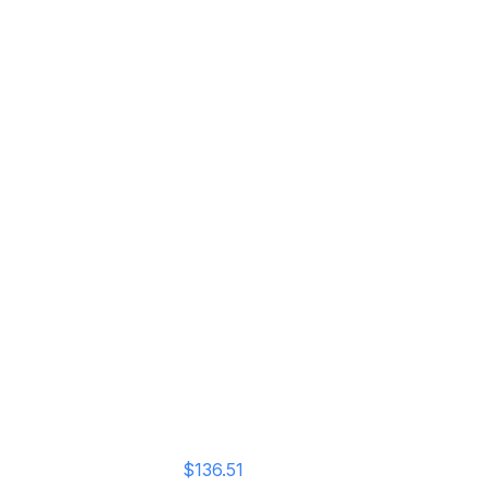
1K1 | 72 L |
$136.51