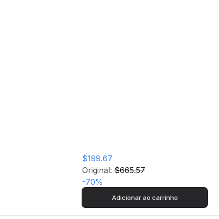
Forno Elétrico
Bosch Serie 4
HBA574BR00 |
Pirolítico | 71 L |
59.4 cm | A | Aço
inoxidável
$199.67
Original:
$665.57
-
70
%
Adicionar ao carrinho