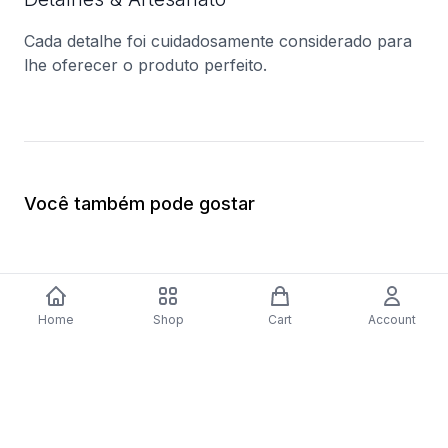
Cada detalhe foi cuidadosamente considerado para
lhe oferecer o produto perfeito.
Você também pode gostar
Home
Shop
Cart
Account
-
70
%
Placa a Gás Bosch Serie 4 PNP6B6B80
Forno Elétrico Bosc
| 59 cm | 4 Zonas | Preto
Catalítico | 62 L | 59