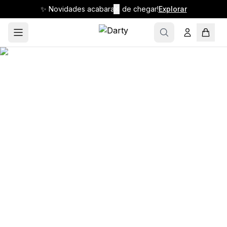
✨ Novidades acabaram de chegar!
✕
Explorar