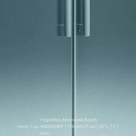
Frigorífico Americano Bosch
KAD93VIFP | 179x91x71 cm | 371 L | F |
Home
Loja
Inox