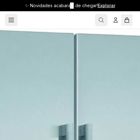
✨ Novidades acabaram de chegar!
✕
Explorar