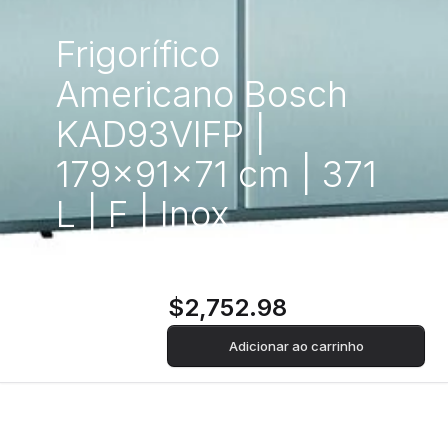
Frigorífico
Americano Bosch
KAD93VIFP |
179x91x71 cm | 371
L | F | Inox
$2,752.98
Adicionar ao carrinho