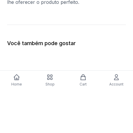
lhe oferecer o produto perfeito.
Você também pode gostar
Home
Shop
Cart
Account
-
70
%
Placa a Gás Bosch Serie 4 PNP6B6B80
Forno Elétrico Bosc
| 59 cm | 4 Zonas | Preto
Catalítico | 62 L | 59
$279.56
inoxidável
$410.57
$123.17