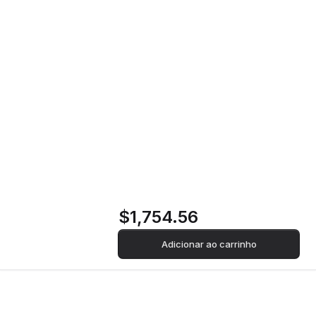
Frigorífico com
Congelador LG
GTF916PZPYD |
184x86x73 cm |
418 L | E | Inox
$1,754.56
Adicionar ao carrinho