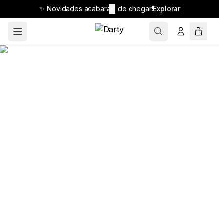
✨ Novidades acabaram de chegar!
✕
Explorar