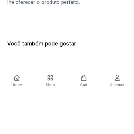
lhe oferecer o produto perfeito.
Você também pode gostar
Home
Shop
Cart
Account
-
70
%
Placa a Gás Bosch Serie 4 PNP6B6B80
Forno Elétrico Bosc
| 59 cm | 4 Zonas | Preto
Catalítico | 62 L | 59
$279.56
inoxidável
$410.57
$123.17