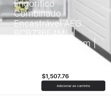
Frigorífico
Combinado
Encastrável AEG
RCB736E4ML |
201x59,5x66,2 cm |
266 L | E | Cinzento
$1,507.76
Adicionar ao carrinho