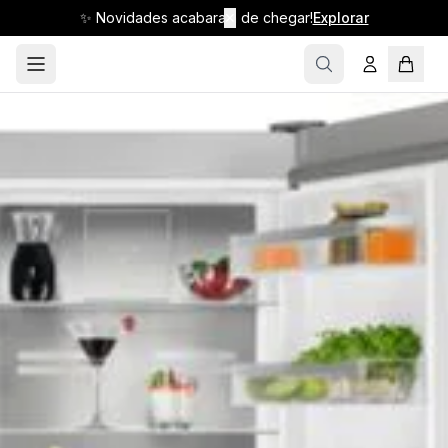
✨ Novidades acabaram de chegar!
✕
Explorar