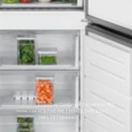
Frigorífico Combinado Encastrável AEG
RCB736E4ML | 201x59,5x66,2 cm |
Home
Loja
266 L | E | Cinzento