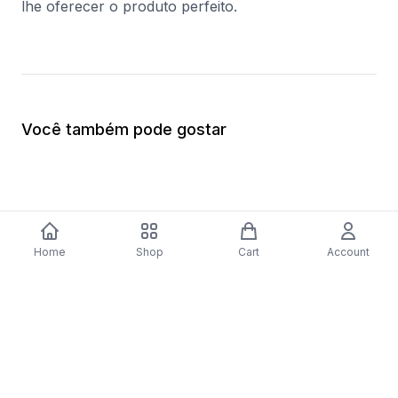
lhe oferecer o produto perfeito.
Você também pode gostar
Home
Shop
Cart
Account
Fogão AEG 47036IU-MN | Elétrico |
Aspirador com Saco
85x59,6x60 cm | 74 L | 4 Zonas | Aço
$84.20
inoxidável
$1,110.06