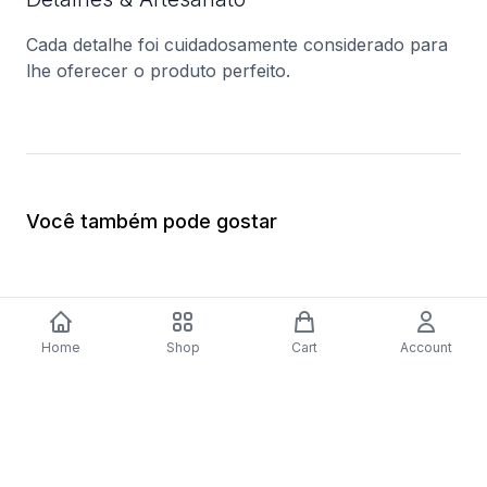
Cada detalhe foi cuidadosamente considerado para
lhe oferecer o produto perfeito.
Você também pode gostar
Home
Shop
Cart
Account
-
70
%
Placa a Gás Bosch Serie 4 PNP6B6B80
Forno Elétrico Bosc
| 59 cm | 4 Zonas | Preto
Catalítico | 62 L | 59