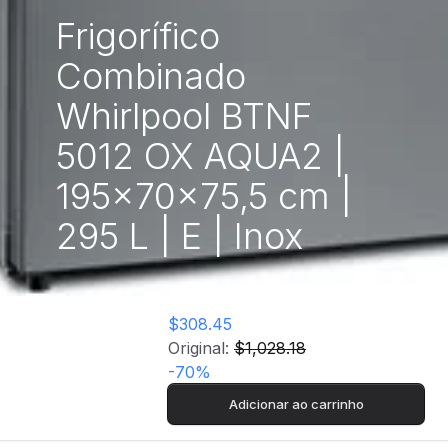
Frigorífico
Combinado
Whirlpool BTNF
5012 OX AQUA2 |
195x70x75,5 cm |
295 L | E | Inox
$308.45
Original:
$1,028.18
-
70
%
Adicionar ao carrinho