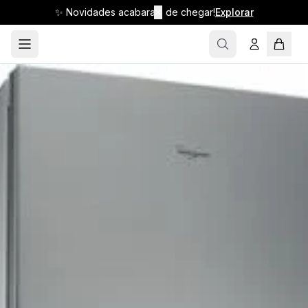
✨ Novidades acabaram de chegar!
✕
Explorar