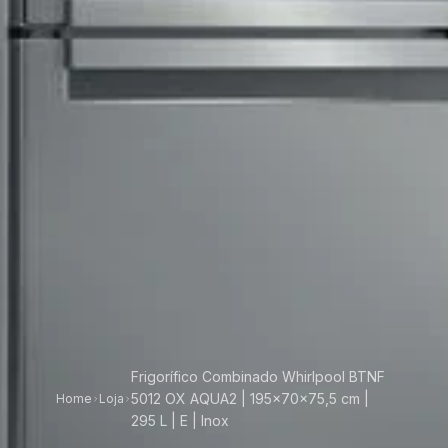
Frigorífico Combinado Whirlpool BTNF
5012 OX AQUA2 | 195x70x75,5 cm |
Home
Loja
295 L | E | Inox