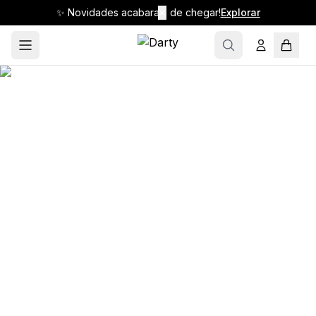
✨ Novidades acabaram de chegar!
✕
Explorar