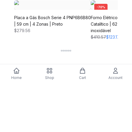
-
70
%
Placa a Gás Bosch Serie 4 PNP6B6B80
Forno Elétrico Bosc
| 59 cm | 4 Zonas | Preto
Catalítico | 62 L | 59
$279.56
inoxidável
$410.57
$123.17
Home
Shop
Cart
Account
DARTY
Assine nossa newsletter para ofertas exclusivas,
novidades e inspiração de estilo.
Assinar