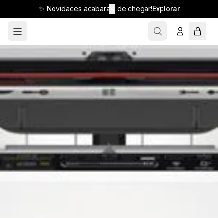
✨ Novidades acabaram de chegar!
✕
Explorar