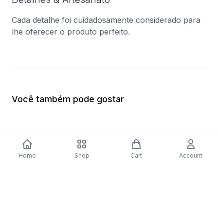
Cada detalhe foi cuidadosamente considerado para
lhe oferecer o produto perfeito.
Você também pode gostar
Home
Shop
Cart
Account
Fogão AEG 47036IU-MN | Elétrico |
Aspirador com Saco
85x59,6x60 cm | 74 L | 4 Zonas | Aço
$84.20