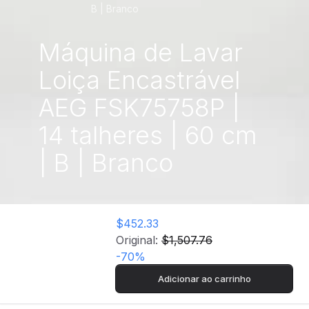
B | Branco
Máquina de Lavar
Loiça Encastrável
AEG FSK75758P |
14 talheres | 60 cm
| B | Branco
$452.33
Original:
$1,507.76
-
70
%
Adicionar ao carrinho