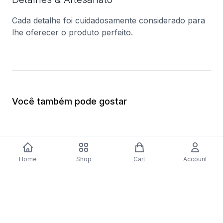
Cada detalhe foi cuidadosamente considerado para
lhe oferecer o produto perfeito.
Você também pode gostar
Home
Shop
Cart
Account
Fogão AEG 47036IU-MN | Elétrico |
Aspirador com Saco
85x59,6x60 cm | 74 L | 4 Zonas | Aço
$84.20