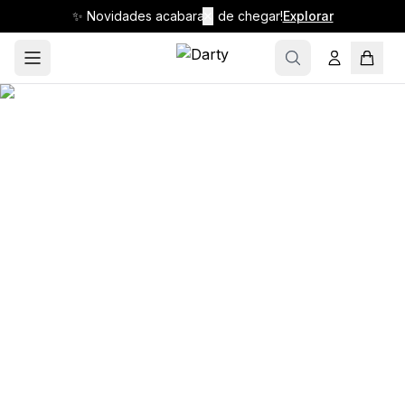
✨ Novidades acabaram de chegar!
✕
Explorar