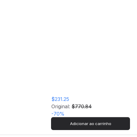
| Branco
Máquina de Lavar
Loiça AEG
FFB53620ZW | 13
talheres | 60 cm | D
| Branco
$231.25
Original:
$770.84
-
70
%
Adicionar ao carrinho