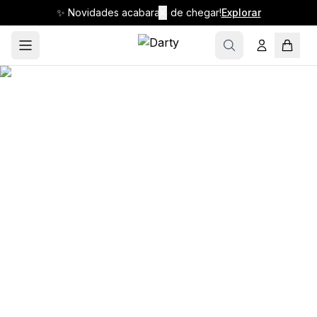
✨ Novidades acabaram de chegar!
✕
Explorar