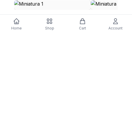
Fogão AEG 47036IU-MN | Elétrico |
Aspirador com Saco
85x59,6x60 cm | 74 L | 4 Zonas | Aço
$84.20
Home
Shop
Cart
Account
inoxidável
$1,110.06
DARTY
Assine nossa newsletter para ofertas exclusivas,
novidades e inspiração de estilo.
Assinar