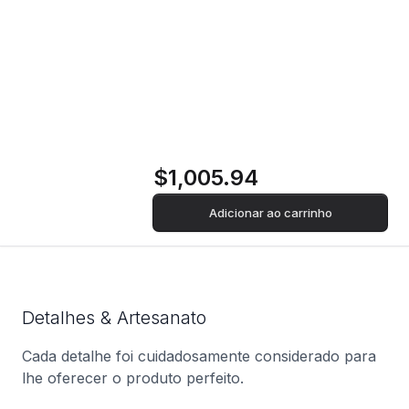
AEG IAE84431FB |
78 cm | 4 Zonas |
Preto
$1,005.94
Adicionar ao carrinho
Detalhes & Artesanato
Cada detalhe foi cuidadosamente considerado para
lhe oferecer o produto perfeito.