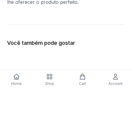
lhe oferecer o produto perfeito.
Você também pode gostar
Home
Shop
Cart
Account
-
70
%
Placa a Gás Bosch Serie 4 PNP6B6B80
Forno Elétrico Bosc
| 59 cm | 4 Zonas | Preto
Catalítico | 62 L | 59
$279.56
inoxidável
$410.57
$123.17