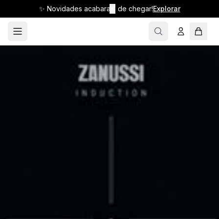
✨ Novidades acabaram de chegar!
✕
Explorar