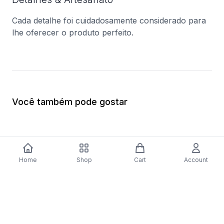
Cada detalhe foi cuidadosamente considerado para
lhe oferecer o produto perfeito.
Você também pode gostar
Home
Shop
Cart
Account
Fogão AEG 47036IU-MN | Elétrico |
Aspirador com Saco
85x59,6x60 cm | 74 L | 4 Zonas | Aço
$84.20