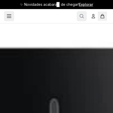
✨ Novidades acabaram de chegar!
✕
Explorar