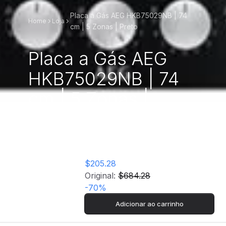
Placa a Gás AEG HKB75029NB | 74
Home
Loja
cm | 5 Zonas | Preto
Placa a Gás AEG
HKB75029NB | 74
cm | 5 Zonas |
Preto
$205.28
Original:
$684.28
-
70
%
Adicionar ao carrinho