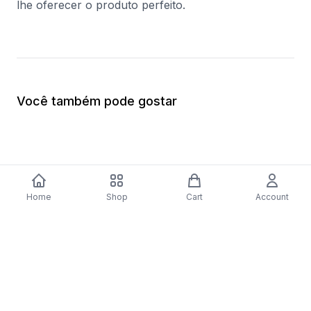
lhe oferecer o produto perfeito.
Você também pode gostar
Home
Shop
Cart
Account
-
70
%
Placa a Gás Bosch Serie 4 PNP6B6B80
Forno Elétrico Bosc
| 59 cm | 4 Zonas | Preto
Catalítico | 62 L | 59
$279.56
inoxidável
$410.57
$123.17