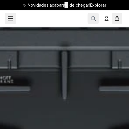
✨ Novidades acabaram de chegar!
✕
Explorar