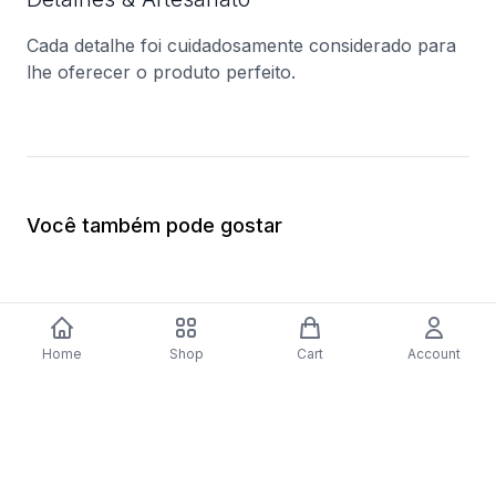
Cada detalhe foi cuidadosamente considerado para
lhe oferecer o produto perfeito.
Você também pode gostar
Home
Shop
Cart
Account
-
70
%
Placa a Gás Bosch Serie 4 PNP6B6B80
Forno Elétrico Bosc
| 59 cm | 4 Zonas | Preto
Catalítico | 62 L | 59