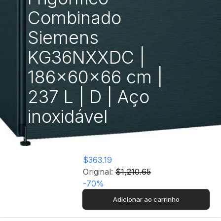
Combinado
Siemens
KG36NXXDC |
186x60x66 cm |
237 L | D | Aço
inoxidável
$363.19
Original:
$1,210.65
-
70
%
Adicionar ao carrinho