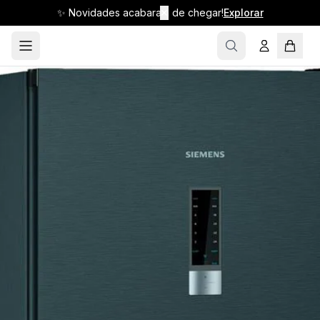
✨ Novidades acabaram de chegar!
✕
Explorar