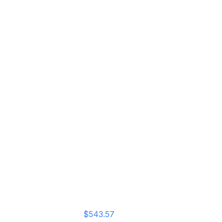
ens
 375 L | D |
$543.57