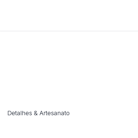
Detalhes & Artesanato
Cada detalhe foi cuidadosamente considerado para lhe
oferecer o produto perfeito.