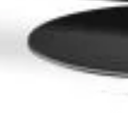
Smart TV Panasonic TX-55HZ1000E | OLE
Home
Loja
Smart TV Pa