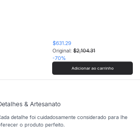
 cm | G
$631.29
Original:
$2,104.31
-
70
%
Adicionar ao carrinho
Detalhes & Artesanato
ada detalhe foi cuidadosamente considerado para lhe
ferecer o produto perfeito.