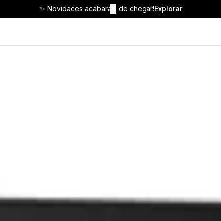
✨ Novidades acabaram de chegar!
✕
Explorar