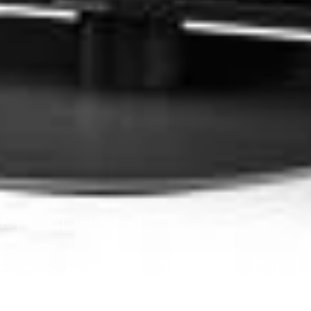
D | 4K UHD | 55'' | 139,7 cm | G
nasonic TX-55H