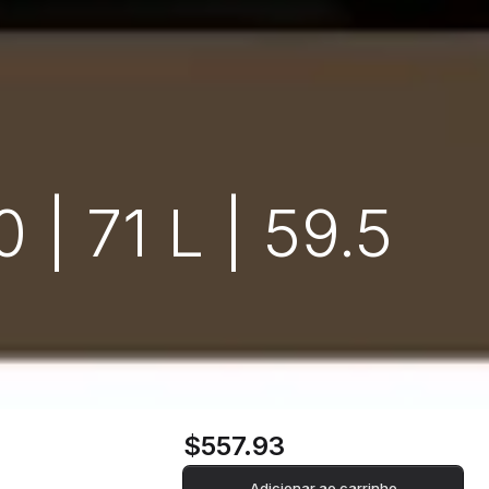
| 71 L | 59.5
$557.93
Adicionar ao carrinho