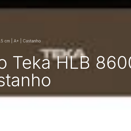
.5 cm | A+ | Castanho
co Teka HLB 8600 
stanho