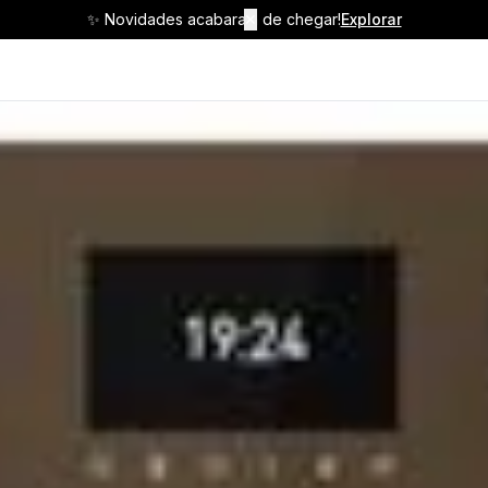
✨ Novidades acabaram de chegar!
✕
Explorar