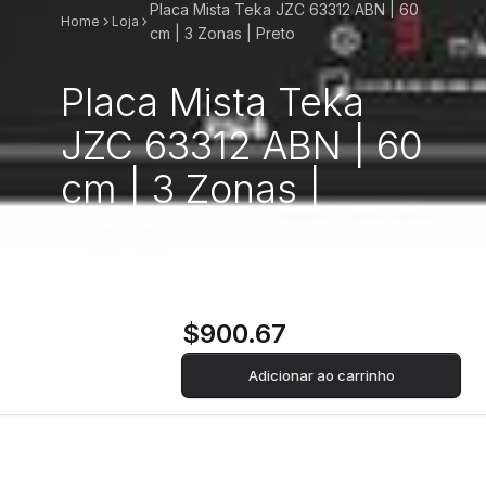
Placa Mista Teka JZC 63312 ABN | 60
Home
Loja
cm | 3 Zonas | Preto
Placa Mista Teka
JZC 63312 ABN | 60
cm | 3 Zonas |
Preto
$900.67
Adicionar ao carrinho