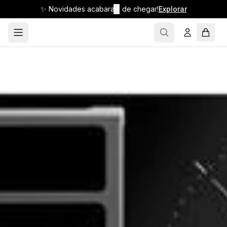
✨ Novidades acabaram de chegar!
✕
Explorar