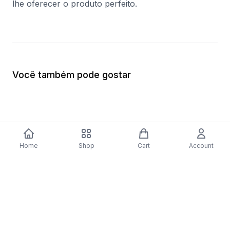
lhe oferecer o produto perfeito.
Você também pode gostar
Home
Shop
Cart
Account
-
70
%
Placa a Gás Bosch Serie 4 PNP6B6B80
Forno Elétrico Bosc
| 59 cm | 4 Zonas | Preto
Catalítico | 62 L | 59
$279.56
inoxidável
$410.57
$123.17