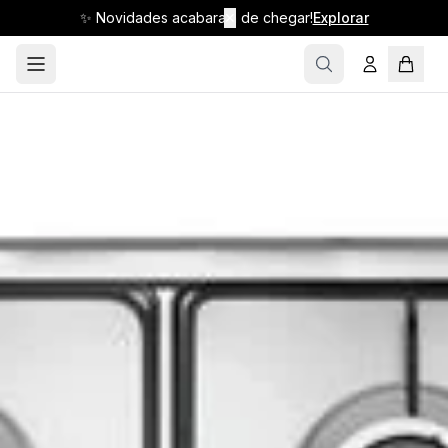
✨ Novidades acabaram de chegar!
✕
Explorar