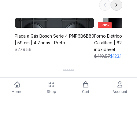
-
70
%
Placa a Gás Bosch Serie 4 PNP6B6B80
Forno Elétrico Bosc
| 59 cm | 4 Zonas | Preto
Catalítico | 62 L | 59
$279.56
inoxidável
$410.57
$123.17
Home
Shop
Cart
Account
DARTY