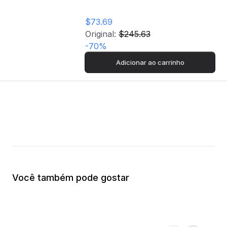
$73.69
Original:
$245.63
-
70
%
Adicionar ao carrinho
Você também pode gostar