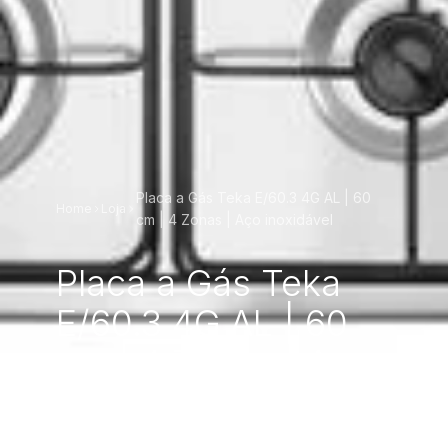
Placa a Gás Teka E/60.3 4G AL | 60
Home
Loja
cm | 4 Zonas | Aço inoxidável
Placa a Gás Teka
E/60.3 4G AL | 60
cm | 4 Zonas | Aço
inoxidável