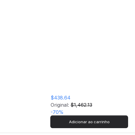
Preto
Frigorífico
Combinado Teka
RBF 78615 RTR |
190,1x60,5x68,1 cm
| 230 L | E | Preto
$438.64
Original:
$1,462.13
-
70
%
Adicionar ao carrinho