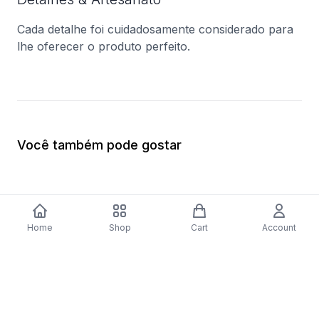
Cada detalhe foi cuidadosamente considerado para
lhe oferecer o produto perfeito.
Você também pode gostar
Home
Shop
Cart
Account
-
70
%
Placa a Gás Bosch Serie 4 PNP6B6B80
Forno Elétrico Bosc
| 59 cm | 4 Zonas | Preto
Catalítico | 62 L | 59