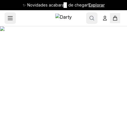
✨ Novidades acabaram de chegar!
✕
Explorar